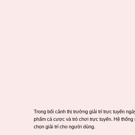
Trong bối cảnh thị trường giải trí trực tuyến ngà
phẩm cá cược và trò chơi trực tuyến. Hệ thống 
chọn giải trí cho người dùng.