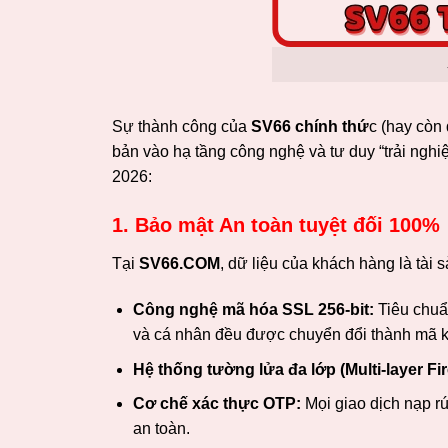
Sự thành công của
SV66 chính thứ
c (hay còn
bản vào hạ tầng công nghệ và tư duy “trải nghi
2026:
1. Bảo mật An toàn tuyệt đối 100%
Tại
SV66.COM
, dữ liệu của khách hàng là tài 
Công nghệ mã hóa SSL 256-bit:
Tiêu chuẩ
và cá nhân đều được chuyển đổi thành mã k
Hệ thống tường lửa đa lớp (Multi-layer Fir
Cơ chế xác thực OTP:
Mọi giao dịch nạp rú
an toàn.