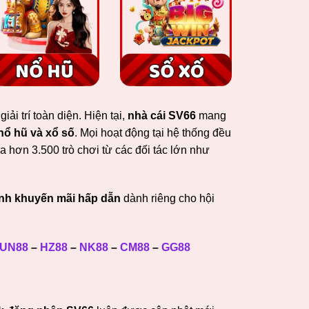
iải trí toàn diện. Hiện tại,
nhà cái SV66
mang
nổ hũ và xổ số
. Mọi hoạt động tại hệ thống đều
 hơn 3.500 trò chơi từ các đối tác lớn như
nh khuyến mãi hấp dẫn
dành riêng cho hội
JUN88
–
HZ88
–
NK88
–
CM88
–
GG88