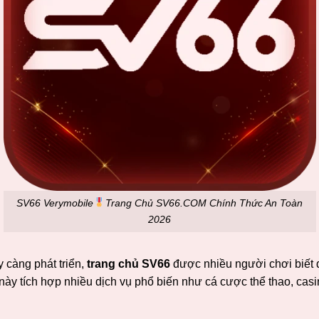
SV66 Verymobile
Trang Chủ SV66.COM Chính Thức An Toàn
2026
y càng phát triển,
trang chủ SV66
được nhiều người chơi biết 
này tích hợp nhiều dịch vụ phổ biến như cá cược thể thao, casin