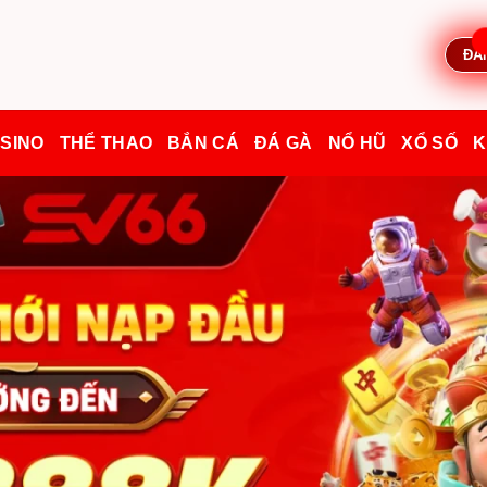
ĐĂ
SINO
THỂ THAO
BẮN CÁ
ĐÁ GÀ
NỔ HŨ
XỔ SỐ
K