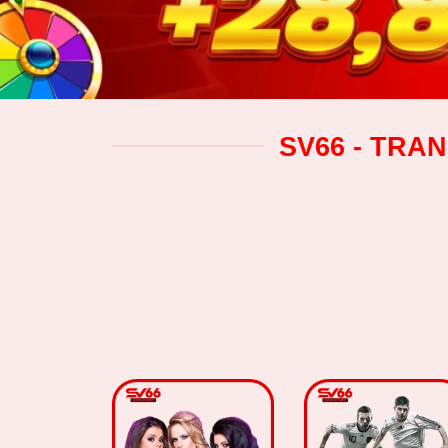
SV66 - TRA