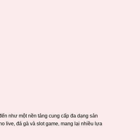
đến như một nền tảng cung cấp đa dạng sản
o live, đá gà và slot game, mang lại nhiều lựa