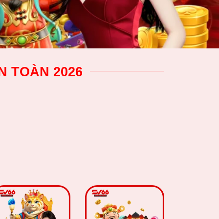
N TOÀN 2026